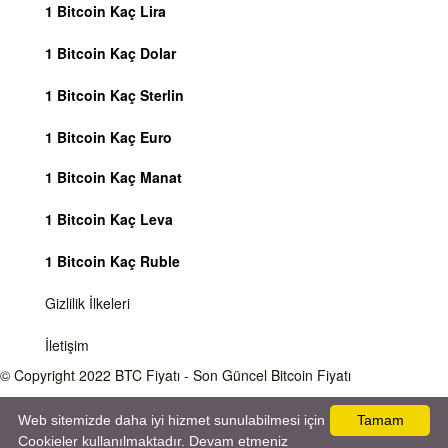
1 Bitcoin Kaç Lira
1 Bitcoin Kaç Dolar
1 Bitcoin Kaç Sterlin
1 Bitcoin Kaç Euro
1 Bitcoin Kaç Manat
1 Bitcoin Kaç Leva
1 Bitcoin Kaç Ruble
Gizlilik İlkeleri
İletişim
© Copyright 2022
BTC Fiyatı
- Son Güncel Bitcoin Fiyatı
Önemli Uyarı
Bitcoin fiyatı sürekli olarak değişmektedir, 7 gün 24 saat kripto para piyasaları
Web sitemizde daha iyi hizmet sunulabilmesi için
Tamam
aktiftir. Sitemiz sadece bilgilendirme amacı gütmektedir, herhangi bir kripto paraya
Cookieler kullanılmaktadır. Devam etmeniz