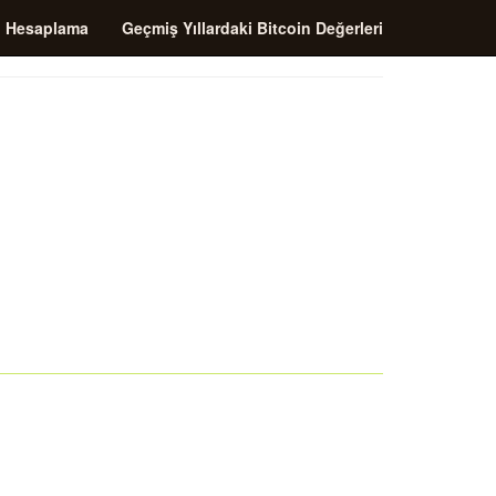
i Hesaplama
Geçmiş Yıllardaki Bitcoin Değerleri