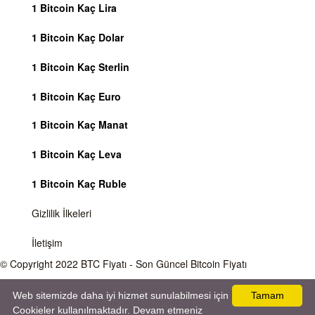
1 Bitcoin Kaç Lira
1 Bitcoin Kaç Dolar
1 Bitcoin Kaç Sterlin
1 Bitcoin Kaç Euro
1 Bitcoin Kaç Manat
1 Bitcoin Kaç Leva
1 Bitcoin Kaç Ruble
Gizlilik İlkeleri
İletişim
© Copyright 2022
BTC Fiyatı
- Son Güncel Bitcoin Fiyatı
Önemli Uyarı
Bitcoin fiyatı sürekli olarak değişmektedir, 7 gün 24 saat kripto para piyasaları
Web sitemizde daha iyi hizmet sunulabilmesi için
Tamam
aktiftir. Sitemiz sadece bilgilendirme amacı gütmektedir, herhangi bir kripto paraya
Cookieler kullanılmaktadır. Devam etmeniz