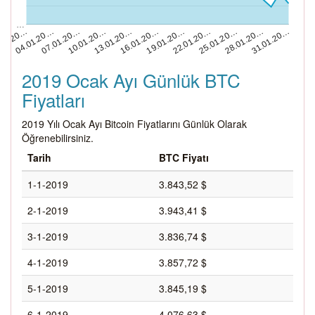
…
13.01.20…
28.01.20…
.01.20…
16.01.20…
31.01.20…
04.01.20…
19.01.20…
07.01.20…
22.01.20…
10.01.20…
25.01.20…
2019 Ocak Ayı Günlük BTC
Fiyatları
2019 Yılı Ocak Ayı Bitcoin Fiyatlarını Günlük Olarak
Öğrenebilirsiniz.
Tarih
BTC Fiyatı
1-1-2019
3.843,52 $
2-1-2019
3.943,41 $
3-1-2019
3.836,74 $
4-1-2019
3.857,72 $
5-1-2019
3.845,19 $
6-1-2019
4.076,63 $