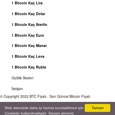
1 Bitcoin Kaç Lira
1 Bitcoin Kaç Dolar
1 Bitcoin Kaç Sterlin
1 Bitcoin Kaç Euro
1 Bitcoin Kaç Manat
1 Bitcoin Kaç Leva
1 Bitcoin Kaç Ruble
Gizlilik İlkeleri
İletişim
© Copyright 2022
BTC Fiyatı
- Son Güncel Bitcoin Fiyatı
Önemli Uyarı
Bitcoin fiyatı sürekli olarak değişmektedir, 7 gün 24 saat kripto para piyasaları
Web sitemizde daha iyi hizmet sunulabilmesi için
Tamam
aktiftir. Sitemiz sadece bilgilendirme amacı gütmektedir, herhangi bir kripto paraya
Cookieler kullanılmaktadır. Devam etmeniz