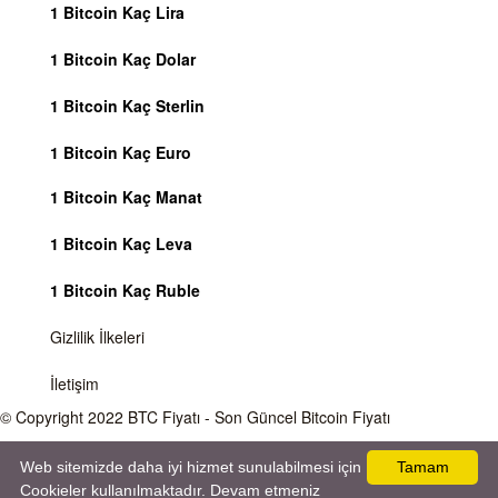
1 Bitcoin Kaç Lira
1 Bitcoin Kaç Dolar
1 Bitcoin Kaç Sterlin
1 Bitcoin Kaç Euro
1 Bitcoin Kaç Manat
1 Bitcoin Kaç Leva
1 Bitcoin Kaç Ruble
Gizlilik İlkeleri
İletişim
© Copyright 2022
BTC Fiyatı
- Son Güncel Bitcoin Fiyatı
Önemli Uyarı
Bitcoin fiyatı sürekli olarak değişmektedir, 7 gün 24 saat kripto para piyasaları
Web sitemizde daha iyi hizmet sunulabilmesi için
Tamam
aktiftir. Sitemiz sadece bilgilendirme amacı gütmektedir, herhangi bir kripto paraya
Cookieler kullanılmaktadır. Devam etmeniz