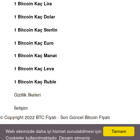
1 Bitcoin Kaç Lira
1 Bitcoin Kaç Dolar
1 Bitcoin Kaç Sterlin
1 Bitcoin Kaç Euro
1 Bitcoin Kaç Manat
1 Bitcoin Kaç Leva
1 Bitcoin Kaç Ruble
Gizlilik İlkeleri
İletişim
© Copyright 2022
BTC Fiyatı
- Son Güncel Bitcoin Fiyatı
Önemli Uyarı
Bitcoin fiyatı sürekli olarak değişmektedir, 7 gün 24 saat kripto para piyasaları
Web sitemizde daha iyi hizmet sunulabilmesi için
Tamam
aktiftir. Sitemiz sadece bilgilendirme amacı gütmektedir, herhangi bir kripto paraya
Cookieler kullanılmaktadır. Devam etmeniz