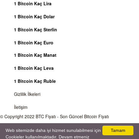
1 Bitcoin Kaç Lira
1 Bitcoin Kaç Dolar
1 Bitcoin Kaç Sterlin
1 Bitcoin Kaç Euro
1 Bitcoin Kaç Manat
1 Bitcoin Kaç Leva
1 Bitcoin Kaç Ruble
Gizlilik İlkeleri
İletişim
© Copyright 2022
BTC Fiyatı
- Son Güncel Bitcoin Fiyatı
Önemli Uyarı
Bitcoin fiyatı sürekli olarak değişmektedir, 7 gün 24 saat kripto para piyasaları
Web sitemizde daha iyi hizmet sunulabilmesi için
Tamam
aktiftir. Sitemiz sadece bilgilendirme amacı gütmektedir, herhangi bir kripto paraya
Cookieler kullanılmaktadır. Devam etmeniz