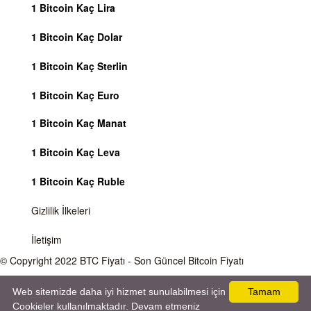
1 Bitcoin Kaç Lira
1 Bitcoin Kaç Dolar
1 Bitcoin Kaç Sterlin
1 Bitcoin Kaç Euro
1 Bitcoin Kaç Manat
1 Bitcoin Kaç Leva
1 Bitcoin Kaç Ruble
Gizlilik İlkeleri
İletişim
© Copyright 2022
BTC Fiyatı
- Son Güncel Bitcoin Fiyatı
Önemli Uyarı
Bitcoin fiyatı sürekli olarak değişmektedir, 7 gün 24 saat kripto para piyasaları
Web sitemizde daha iyi hizmet sunulabilmesi için
Tamam
aktiftir. Sitemiz sadece bilgilendirme amacı gütmektedir, herhangi bir kripto paraya
Cookieler kullanılmaktadır. Devam etmeniz