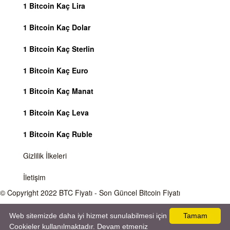
1 Bitcoin Kaç Lira
1 Bitcoin Kaç Dolar
1 Bitcoin Kaç Sterlin
1 Bitcoin Kaç Euro
1 Bitcoin Kaç Manat
1 Bitcoin Kaç Leva
1 Bitcoin Kaç Ruble
Gizlilik İlkeleri
İletişim
© Copyright 2022
BTC Fiyatı
- Son Güncel Bitcoin Fiyatı
Önemli Uyarı
Bitcoin fiyatı sürekli olarak değişmektedir, 7 gün 24 saat kripto para piyasaları
Web sitemizde daha iyi hizmet sunulabilmesi için
Tamam
aktiftir. Sitemiz sadece bilgilendirme amacı gütmektedir, herhangi bir kripto paraya
Cookieler kullanılmaktadır. Devam etmeniz