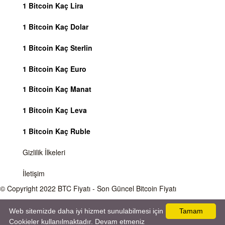
1 Bitcoin Kaç Lira
1 Bitcoin Kaç Dolar
1 Bitcoin Kaç Sterlin
1 Bitcoin Kaç Euro
1 Bitcoin Kaç Manat
1 Bitcoin Kaç Leva
1 Bitcoin Kaç Ruble
Gizlilik İlkeleri
İletişim
© Copyright 2022
BTC Fiyatı
- Son Güncel Bitcoin Fiyatı
Önemli Uyarı
Bitcoin fiyatı sürekli olarak değişmektedir, 7 gün 24 saat kripto para piyasaları
Web sitemizde daha iyi hizmet sunulabilmesi için
Tamam
aktiftir. Sitemiz sadece bilgilendirme amacı gütmektedir, herhangi bir kripto paraya
Cookieler kullanılmaktadır. Devam etmeniz