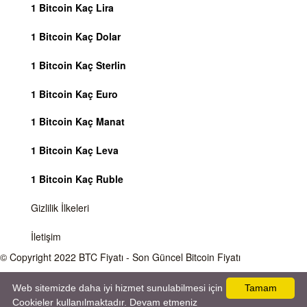
1 Bitcoin Kaç Lira
1 Bitcoin Kaç Dolar
1 Bitcoin Kaç Sterlin
1 Bitcoin Kaç Euro
1 Bitcoin Kaç Manat
1 Bitcoin Kaç Leva
1 Bitcoin Kaç Ruble
Gizlilik İlkeleri
İletişim
© Copyright 2022
BTC Fiyatı
- Son Güncel Bitcoin Fiyatı
Önemli Uyarı
Bitcoin fiyatı sürekli olarak değişmektedir, 7 gün 24 saat kripto para piyasaları
Web sitemizde daha iyi hizmet sunulabilmesi için
Tamam
aktiftir. Sitemiz sadece bilgilendirme amacı gütmektedir, herhangi bir kripto paraya
Cookieler kullanılmaktadır. Devam etmeniz