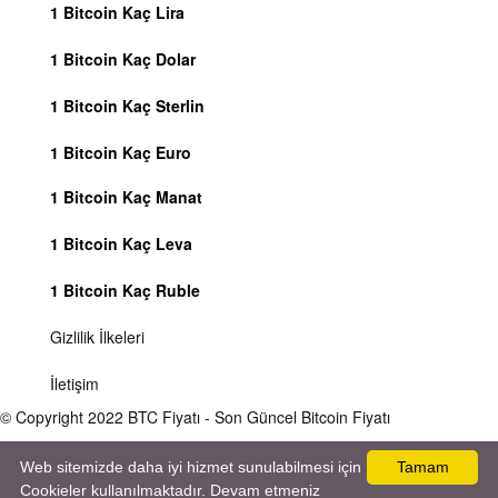
1 Bitcoin Kaç Lira
1 Bitcoin Kaç Dolar
1 Bitcoin Kaç Sterlin
1 Bitcoin Kaç Euro
1 Bitcoin Kaç Manat
1 Bitcoin Kaç Leva
1 Bitcoin Kaç Ruble
Gizlilik İlkeleri
İletişim
© Copyright 2022
BTC Fiyatı
- Son Güncel Bitcoin Fiyatı
Önemli Uyarı
Bitcoin fiyatı sürekli olarak değişmektedir, 7 gün 24 saat kripto para piyasaları
Web sitemizde daha iyi hizmet sunulabilmesi için
Tamam
aktiftir. Sitemiz sadece bilgilendirme amacı gütmektedir, herhangi bir kripto paraya
Cookieler kullanılmaktadır. Devam etmeniz