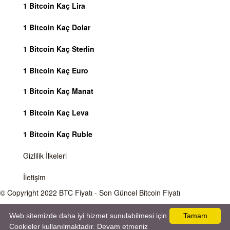
1 Bitcoin Kaç Lira
1 Bitcoin Kaç Dolar
1 Bitcoin Kaç Sterlin
1 Bitcoin Kaç Euro
1 Bitcoin Kaç Manat
1 Bitcoin Kaç Leva
1 Bitcoin Kaç Ruble
Gizlilik İlkeleri
İletişim
© Copyright 2022
BTC Fiyatı
- Son Güncel Bitcoin Fiyatı
Önemli Uyarı
Bitcoin fiyatı sürekli olarak değişmektedir, 7 gün 24 saat kripto para piyasaları
Web sitemizde daha iyi hizmet sunulabilmesi için
Tamam
aktiftir. Sitemiz sadece bilgilendirme amacı gütmektedir, herhangi bir kripto paraya
Cookieler kullanılmaktadır. Devam etmeniz