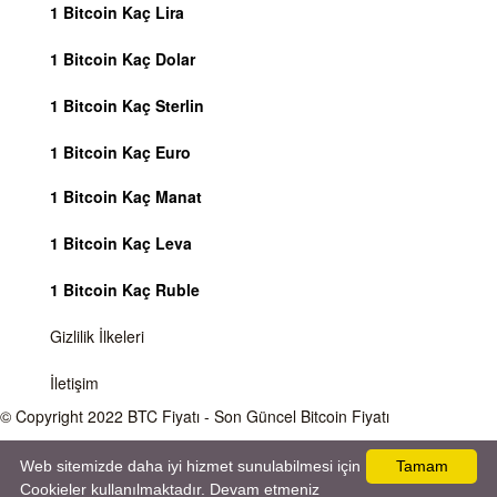
1 Bitcoin Kaç Lira
1 Bitcoin Kaç Dolar
1 Bitcoin Kaç Sterlin
1 Bitcoin Kaç Euro
1 Bitcoin Kaç Manat
1 Bitcoin Kaç Leva
1 Bitcoin Kaç Ruble
Gizlilik İlkeleri
İletişim
© Copyright 2022
BTC Fiyatı
- Son Güncel Bitcoin Fiyatı
Önemli Uyarı
Bitcoin fiyatı sürekli olarak değişmektedir, 7 gün 24 saat kripto para piyasaları
Web sitemizde daha iyi hizmet sunulabilmesi için
Tamam
aktiftir. Sitemiz sadece bilgilendirme amacı gütmektedir, herhangi bir kripto paraya
Cookieler kullanılmaktadır. Devam etmeniz