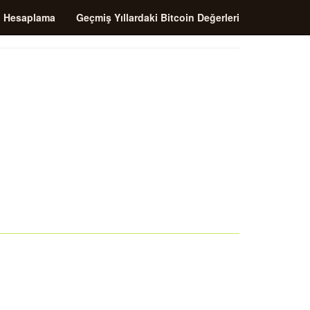
i Hesaplama
Geçmiş Yıllardaki Bitcoin Değerleri