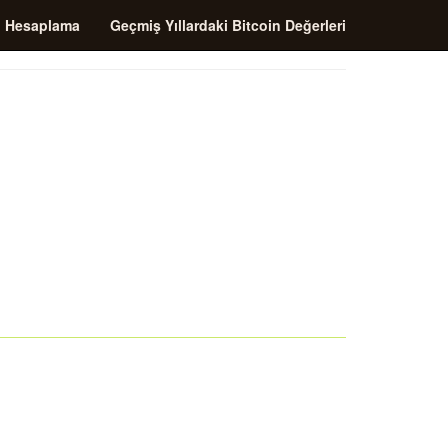
i Hesaplama
Geçmiş Yıllardaki Bitcoin Değerleri