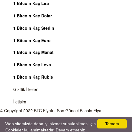
1 Bitcoin Kaç Lira
1 Bitcoin Kaç Dolar
1 Bitcoin Kaç Sterlin
1 Bitcoin Kaç Euro
1 Bitcoin Kaç Manat
1 Bitcoin Kaç Leva
1 Bitcoin Kaç Ruble
Gizlilik İlkeleri
İletişim
© Copyright 2022
BTC Fiyatı
- Son Güncel Bitcoin Fiyatı
Önemli Uyarı
Bitcoin fiyatı sürekli olarak değişmektedir, 7 gün 24 saat kripto para piyasaları
Web sitemizde daha iyi hizmet sunulabilmesi için
Tamam
aktiftir. Sitemiz sadece bilgilendirme amacı gütmektedir, herhangi bir kripto paraya
Cookieler kullanılmaktadır. Devam etmeniz