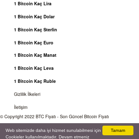
1 Bitcoin Kaç Lira
1 Bitcoin Kaç Dolar
1 Bitcoin Kaç Sterlin
1 Bitcoin Kaç Euro
1 Bitcoin Kaç Manat
1 Bitcoin Kaç Leva
1 Bitcoin Kaç Ruble
Gizlilik İlkeleri
İletişim
© Copyright 2022
BTC Fiyatı
- Son Güncel Bitcoin Fiyatı
Önemli Uyarı
Bitcoin fiyatı sürekli olarak değişmektedir, 7 gün 24 saat kripto para piyasaları
Web sitemizde daha iyi hizmet sunulabilmesi için
Tamam
aktiftir. Sitemiz sadece bilgilendirme amacı gütmektedir, herhangi bir kripto paraya
Cookieler kullanılmaktadır. Devam etmeniz