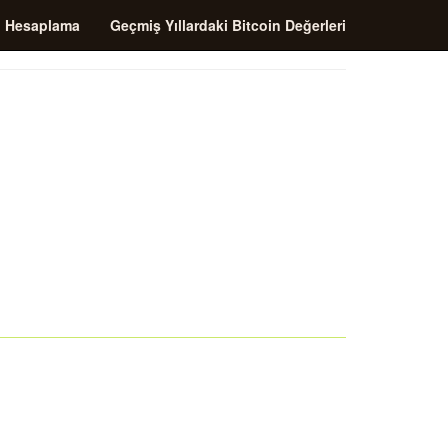
i Hesaplama
Geçmiş Yıllardaki Bitcoin Değerleri