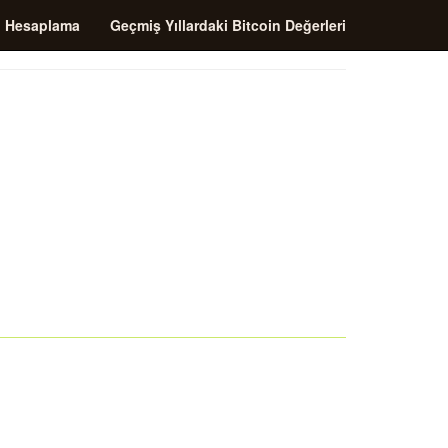
i Hesaplama
Geçmiş Yıllardaki Bitcoin Değerleri