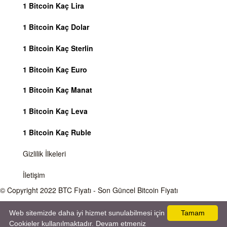
1 Bitcoin Kaç Lira
1 Bitcoin Kaç Dolar
1 Bitcoin Kaç Sterlin
1 Bitcoin Kaç Euro
1 Bitcoin Kaç Manat
1 Bitcoin Kaç Leva
1 Bitcoin Kaç Ruble
Gizlilik İlkeleri
İletişim
© Copyright 2022
BTC Fiyatı
- Son Güncel Bitcoin Fiyatı
Önemli Uyarı
Bitcoin fiyatı sürekli olarak değişmektedir, 7 gün 24 saat kripto para piyasaları
Web sitemizde daha iyi hizmet sunulabilmesi için
Tamam
aktiftir. Sitemiz sadece bilgilendirme amacı gütmektedir, herhangi bir kripto paraya
Cookieler kullanılmaktadır. Devam etmeniz