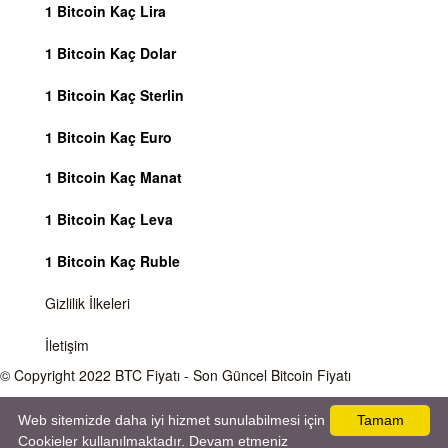
1 Bitcoin Kaç Lira
1 Bitcoin Kaç Dolar
1 Bitcoin Kaç Sterlin
1 Bitcoin Kaç Euro
1 Bitcoin Kaç Manat
1 Bitcoin Kaç Leva
1 Bitcoin Kaç Ruble
Gizlilik İlkeleri
İletişim
© Copyright 2022
BTC Fiyatı
- Son Güncel Bitcoin Fiyatı
Önemli Uyarı
Bitcoin fiyatı sürekli olarak değişmektedir, 7 gün 24 saat kripto para piyasaları
Web sitemizde daha iyi hizmet sunulabilmesi için
Tamam
aktiftir. Sitemiz sadece bilgilendirme amacı gütmektedir, herhangi bir kripto paraya
Cookieler kullanılmaktadır. Devam etmeniz