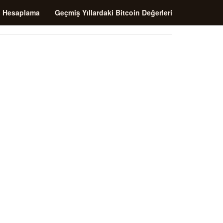
i Hesaplama
Geçmiş Yıllardaki Bitcoin Değerleri