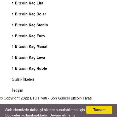
1 Bitcoin Kaç Lira
1 Bitcoin Kaç Dolar
1 Bitcoin Kaç Sterlin
1 Bitcoin Kaç Euro
1 Bitcoin Kaç Manat
1 Bitcoin Kaç Leva
1 Bitcoin Kaç Ruble
Gizlilik İlkeleri
İletişim
© Copyright 2022
BTC Fiyatı
- Son Güncel Bitcoin Fiyatı
Önemli Uyarı
Bitcoin fiyatı sürekli olarak değişmektedir, 7 gün 24 saat kripto para piyasaları
Web sitemizde daha iyi hizmet sunulabilmesi için
Tamam
aktiftir. Sitemiz sadece bilgilendirme amacı gütmektedir, herhangi bir kripto paraya
Cookieler kullanılmaktadır. Devam etmeniz