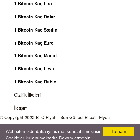
1 Bitcoin Kaç Lira
1 Bitcoin Kaç Dolar
1 Bitcoin Kaç Sterlin
1 Bitcoin Kaç Euro
1 Bitcoin Kaç Manat
1 Bitcoin Kaç Leva
1 Bitcoin Kaç Ruble
Gizlilik İlkeleri
İletişim
© Copyright 2022
BTC Fiyatı
- Son Güncel Bitcoin Fiyatı
Önemli Uyarı
Bitcoin fiyatı sürekli olarak değişmektedir, 7 gün 24 saat kripto para piyasaları
Web sitemizde daha iyi hizmet sunulabilmesi için
Tamam
aktiftir. Sitemiz sadece bilgilendirme amacı gütmektedir, herhangi bir kripto paraya
Cookieler kullanılmaktadır. Devam etmeniz