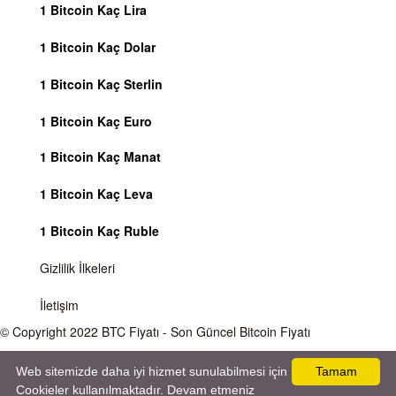
1 Bitcoin Kaç Lira
1 Bitcoin Kaç Dolar
1 Bitcoin Kaç Sterlin
1 Bitcoin Kaç Euro
1 Bitcoin Kaç Manat
1 Bitcoin Kaç Leva
1 Bitcoin Kaç Ruble
Gizlilik İlkeleri
İletişim
© Copyright 2022
BTC Fiyatı
- Son Güncel Bitcoin Fiyatı
Önemli Uyarı
Bitcoin fiyatı sürekli olarak değişmektedir, 7 gün 24 saat kripto para piyasaları
Web sitemizde daha iyi hizmet sunulabilmesi için
Tamam
aktiftir. Sitemiz sadece bilgilendirme amacı gütmektedir, herhangi bir kripto paraya
Cookieler kullanılmaktadır. Devam etmeniz