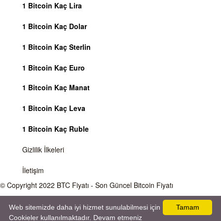
1 Bitcoin Kaç Lira
1 Bitcoin Kaç Dolar
1 Bitcoin Kaç Sterlin
1 Bitcoin Kaç Euro
1 Bitcoin Kaç Manat
1 Bitcoin Kaç Leva
1 Bitcoin Kaç Ruble
Gizlilik İlkeleri
İletişim
© Copyright 2022
BTC Fiyatı
- Son Güncel Bitcoin Fiyatı
Önemli Uyarı
Bitcoin fiyatı sürekli olarak değişmektedir, 7 gün 24 saat kripto para piyasaları
Web sitemizde daha iyi hizmet sunulabilmesi için
Tamam
aktiftir. Sitemiz sadece bilgilendirme amacı gütmektedir, herhangi bir kripto paraya
Cookieler kullanılmaktadır. Devam etmeniz