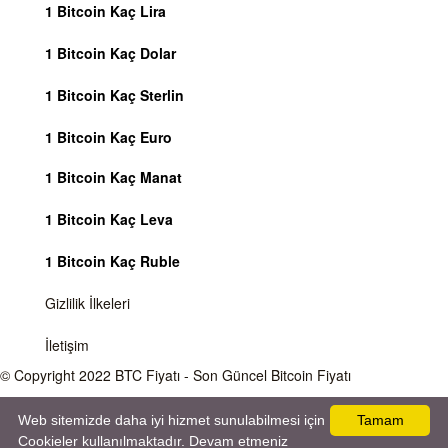
1 Bitcoin Kaç Lira
1 Bitcoin Kaç Dolar
1 Bitcoin Kaç Sterlin
1 Bitcoin Kaç Euro
1 Bitcoin Kaç Manat
1 Bitcoin Kaç Leva
1 Bitcoin Kaç Ruble
Gizlilik İlkeleri
İletişim
© Copyright 2022
BTC Fiyatı
- Son Güncel Bitcoin Fiyatı
Önemli Uyarı
Bitcoin fiyatı sürekli olarak değişmektedir, 7 gün 24 saat kripto para piyasaları
Web sitemizde daha iyi hizmet sunulabilmesi için
Tamam
aktiftir. Sitemiz sadece bilgilendirme amacı gütmektedir, herhangi bir kripto paraya
Cookieler kullanılmaktadır. Devam etmeniz