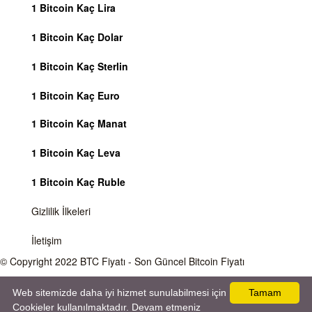
1 Bitcoin Kaç Lira
1 Bitcoin Kaç Dolar
1 Bitcoin Kaç Sterlin
1 Bitcoin Kaç Euro
1 Bitcoin Kaç Manat
1 Bitcoin Kaç Leva
1 Bitcoin Kaç Ruble
Gizlilik İlkeleri
İletişim
© Copyright 2022
BTC Fiyatı
- Son Güncel Bitcoin Fiyatı
Önemli Uyarı
Bitcoin fiyatı sürekli olarak değişmektedir, 7 gün 24 saat kripto para piyasaları
Web sitemizde daha iyi hizmet sunulabilmesi için
Tamam
aktiftir. Sitemiz sadece bilgilendirme amacı gütmektedir, herhangi bir kripto paraya
Cookieler kullanılmaktadır. Devam etmeniz