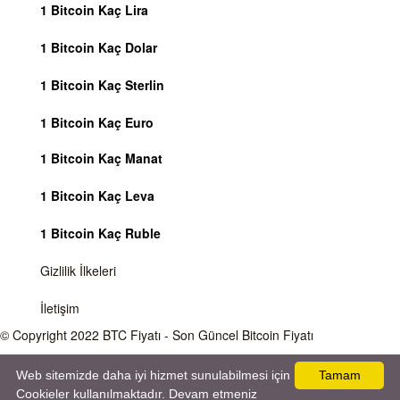
1 Bitcoin Kaç Lira
1 Bitcoin Kaç Dolar
1 Bitcoin Kaç Sterlin
1 Bitcoin Kaç Euro
1 Bitcoin Kaç Manat
1 Bitcoin Kaç Leva
1 Bitcoin Kaç Ruble
Gizlilik İlkeleri
İletişim
© Copyright 2022
BTC Fiyatı
- Son Güncel Bitcoin Fiyatı
Önemli Uyarı
Bitcoin fiyatı sürekli olarak değişmektedir, 7 gün 24 saat kripto para piyasaları
Web sitemizde daha iyi hizmet sunulabilmesi için
Tamam
aktiftir. Sitemiz sadece bilgilendirme amacı gütmektedir, herhangi bir kripto paraya
Cookieler kullanılmaktadır. Devam etmeniz