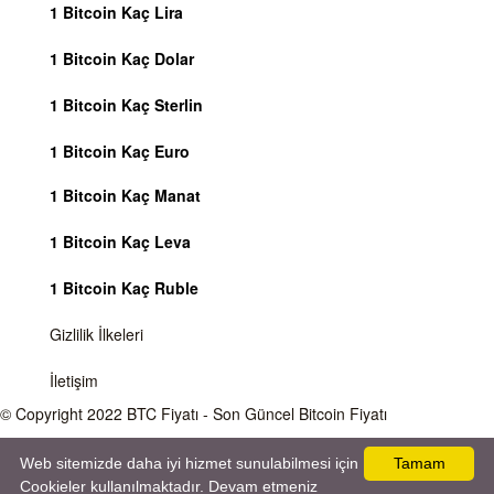
1 Bitcoin Kaç Lira
1 Bitcoin Kaç Dolar
1 Bitcoin Kaç Sterlin
1 Bitcoin Kaç Euro
1 Bitcoin Kaç Manat
1 Bitcoin Kaç Leva
1 Bitcoin Kaç Ruble
Gizlilik İlkeleri
İletişim
© Copyright 2022
BTC Fiyatı
- Son Güncel Bitcoin Fiyatı
Önemli Uyarı
Bitcoin fiyatı sürekli olarak değişmektedir, 7 gün 24 saat kripto para piyasaları
Web sitemizde daha iyi hizmet sunulabilmesi için
Tamam
aktiftir. Sitemiz sadece bilgilendirme amacı gütmektedir, herhangi bir kripto paraya
Cookieler kullanılmaktadır. Devam etmeniz