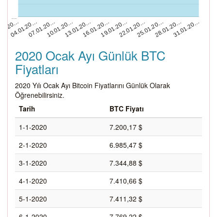
…
13.01.20…
28.01.20…
.01.20…
16.01.20…
31.01.20…
04.01.20…
19.01.20…
07.01.20…
22.01.20…
10.01.20…
25.01.20…
2020 Ocak Ayı Günlük BTC
Fiyatları
2020 Yılı Ocak Ayı Bitcoin Fiyatlarını Günlük Olarak
Öğrenebilirsiniz.
Tarih
BTC Fiyatı
1-1-2020
7.200,17 $
2-1-2020
6.985,47 $
3-1-2020
7.344,88 $
4-1-2020
7.410,66 $
5-1-2020
7.411,32 $
6-1-2020
7.769,22 $